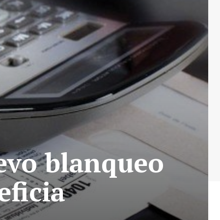
evo blanqueo
eficia