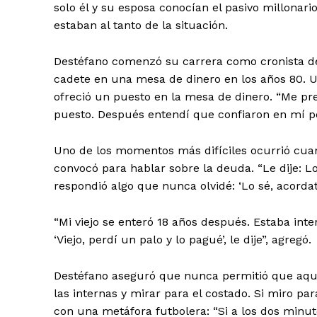
solo él y su esposa conocían el pasivo millonari
estaban al tanto de la situación.
Destéfano comenzó su carrera como cronista de
cadete en una mesa de dinero en los años 80. 
ofreció un puesto en la mesa de dinero. “Me pr
puesto. Después entendí que confiaron en mí po
Uno de los momentos más difíciles ocurrió cuan
convocó para hablar sobre la deuda. “Le dije: L
respondió algo que nunca olvidé: ‘Lo sé, acorda
“Mi viejo se enteró 18 años después. Estaba int
‘Viejo, perdí un palo y lo pagué’, le dije”, agregó.
Destéfano aseguró que nunca permitió que aquel
las internas y mirar para el costado. Si miro pa
con una metáfora futbolera: “Si a los dos minu