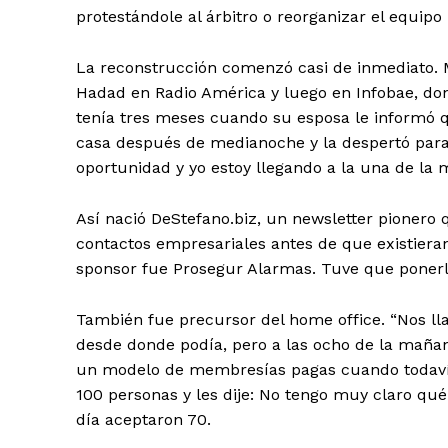
protestándole al árbitro o reorganizar el equipo 
La reconstrucción comenzó casi de inmediato. M
Hadad en Radio América y luego en Infobae, dond
tenía tres meses cuando su esposa le informó q
casa después de medianoche y la despertó para ve
oportunidad y yo estoy llegando a la una de la m
Así nació DeStefano.biz, un newsletter pionero
contactos empresariales antes de que existieran
sponsor fue Prosegur Alarmas. Tuve que ponerle 
También fue precursor del home office. “Nos l
desde donde podía, pero a las ocho de la mañana 
un modelo de membresías pagas cuando todavía 
100 personas y les dije: No tengo muy claro qu
día aceptaron 70.