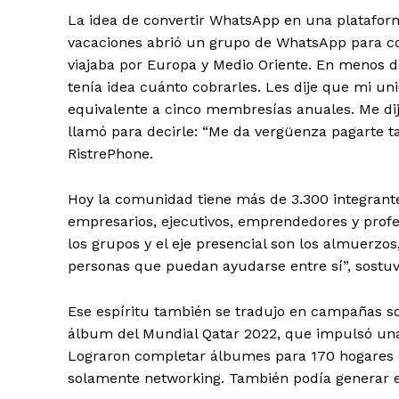
La idea de convertir WhatsApp en una plataform
vacaciones abrió un grupo de WhatsApp para co
viajaba por Europa y Medio Oriente. En menos de
tenía idea cuánto cobrarles. Les dije que mi u
equivalente a cinco membresías anuales. Me dij
llamó para decirle: “Me da vergüenza pagarte ta
RistrePhone.
Hoy la comunidad tiene más de 3.300 integrant
empresarios, ejecutivos, emprendedores y profe
los grupos y el eje presencial son los almuerzos
personas que puedan ayudarse entre sí”, sostuv
Ese espíritu también se tradujo en campañas soli
álbum del Mundial Qatar 2022, que impulsó una 
Lograron completar álbumes para 170 hogares d
solamente networking. También podía generar e