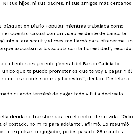
o. Ni sus hijos, ni sus padres, ni sus amigos más cercanos
 básquet en Diario Popular mientras trabajaba como
Un encuentro casual con un vicepresidente de banco le
eguntó si era scout y al mes me llamó para ofrecerme un
rque asociaban a los scouts con la honestidad”, recordó.
do el entonces gerente general del Banco Galicia lo
o único que te puedo prometer es que te voy a pagar. Y él
te que los scouts son muy honestos’”, declaró Destéfano.
ernado cuando terminé de pagar todo y fui a decírselo.
la deuda se transformara en el centro de su vida. “Odio
ra el costado, no miro para adelante”, afirmó. Lo resumió
tos te expulsan un jugador, podés pasarte 88 minutos