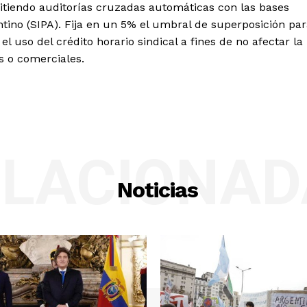
rmitiendo auditorías cruzadas automáticas con las bases
ntino (SIPA). Fija en un 5% el umbral de superposición pa
el uso del crédito horario sindical a fines de no afectar la
s o comerciales.
ELACIONAD
Noticias