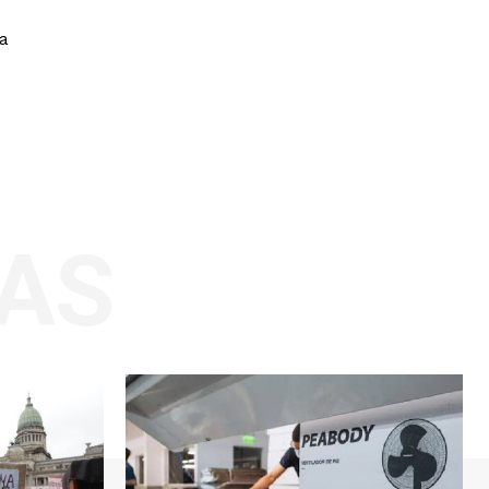
ra
AS