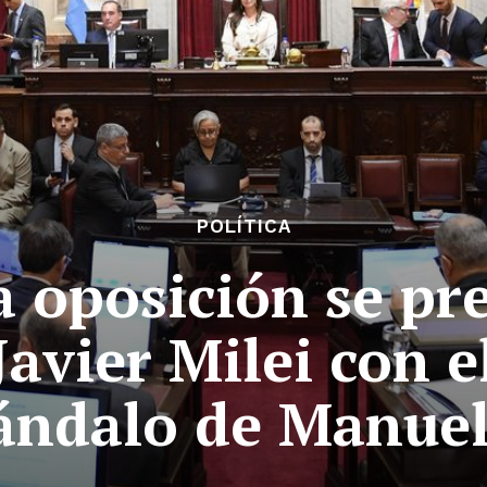
POLÍTICA
a oposición se pr
Javier Milei con 
cándalo de Manue