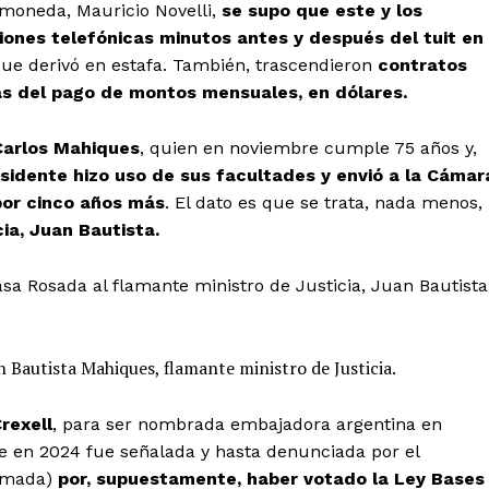
omoneda, Mauricio Novelli,
se supo que este y los
ones telefónicas minutos antes y después del tuit en
ue derivó en estafa. También, trascendieron
contratos
ás del pago de montos mensuales, en dólares.
Carlos Mahiques
, quien en noviembre cumple 75 años y,
esidente hizo uso de sus facultades y envió a la Cámar
 por cinco años más
. El dato es que se trata, nada menos,
ia, Juan Bautista.
asa Rosada al flamante ministro de Justicia, Juan Bautista
n Bautista Mahiques, flamante ministro de Justicia.
Crexell
, para ser nombrada embajadora argentina en
e en 2024 fue señalada y hasta denunciada por el
timada)
por, supuestamente, haber votado la Ley Bases