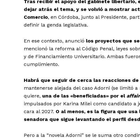
Tras recibir el apoyo del gabinete libertario,
dejar atrás el tema, y se volvió a mostrar act
Comercio
, en Córdoba, junto al Presidente, par
definir la genda legislativa.
En ese contexto, anunció
los proyectos que se
mencionó la reforma al Código Penal, leyes sobr
y de Financiamiento Universitario. Ambas fueron
cumplimiento.
Habrá que seguir de cerca las reacciones de P
mantenerse alejada del caso Adorni (se limitó a r
quiere,
una de las «beneficiadas» por el
affai
impulsados por Karina Milei como candidato a je
cara al 2027.
O al menos, es la figura que usa
senadora que sigue levantando el perfil des
Pero a la “novela Adorni” se le suma otro condim