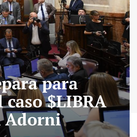
epara para
el caso $LIBRA
l Adorni