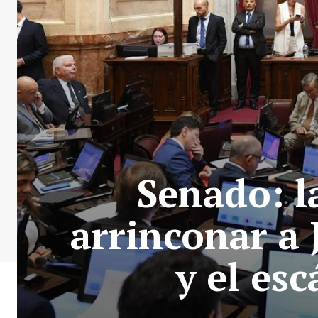
Senado: l
arrinconar a 
y el es