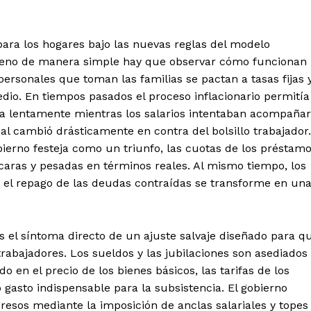
 para los hogares bajo las nuevas reglas del modelo
ómeno de manera simple hay que observar cómo funcionan
personales que toman las familias se pactan a tasas fijas 
io. En tiempos pasados el proceso inflacionario permitía
ra lentamente mientras los salarios intentaban acompañar
al cambió drásticamente en contra del bolsillo trabajador.
bierno festeja como un triunfo, las cuotas de los préstam
aras y pesadas en términos reales. Al mismo tiempo, los
 el repago de las deudas contraídas se transforme en un
es el síntoma directo de un ajuste salvaje diseñado para q
rabajadores. Los sueldos y las jubilaciones son asediados
en el precio de los bienes básicos, las tarifas de los
o gasto indispensable para la subsistencia. El gobierno
resos mediante la imposición de anclas salariales y topes