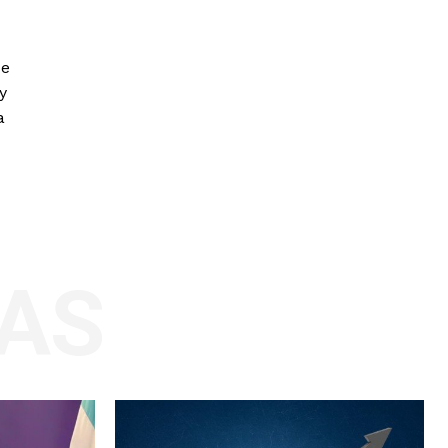
ue
y
a
AS