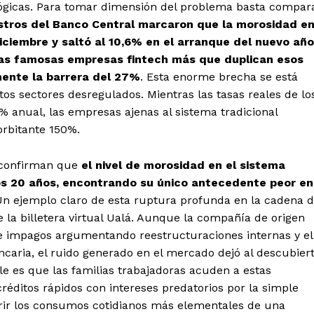
lógicas. Para tomar dimensión del problema basta compar
istros del Banco Central marcaron que la morosidad e
iciembre y saltó al 10,6% en el arranque del nuevo año
 las famosas empresas fintech más que duplican esos
mente la barrera del 27%
. Esta enorme brecha se está
tos sectores desregulados. Mientras las tasas reales de lo
 anual, las empresas ajenas al sistema tradicional
orbitante 150%.
s confirman que
el nivel de morosidad en el sistema
mos 20 años, encontrando su único antecedente peor en
Un ejemplo claro de esta ruptura profunda en la cadena 
 la billetera virtual Ualá. Aunque la compañía de origen
s de impagos argumentando reestructuraciones internas y el
ncaria, el ruido generado en el mercado dejó al descubier
e es que las familias trabajadoras acuden a estas
éditos rápidos con intereses predatorios por la simple
rir los consumos cotidianos más elementales de una