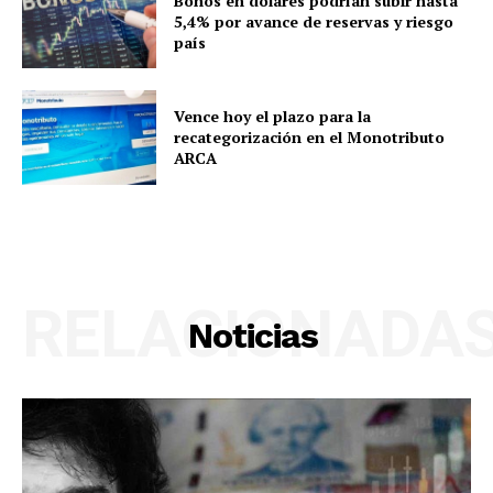
Bonos en dólares podrían subir hasta
5,4% por avance de reservas y riesgo
país
Vence hoy el plazo para la
recategorización en el Monotributo
ARCA
RELACIONADA
Noticias