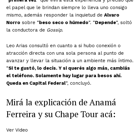
“
primera vez
” que vivirá esta experiencia y precisó que
el papel que le brindan siempre lo lleva uno consigo
mismo, además responder la inquietud de
Alvaro
Norro
sobre “
beso seco o húmedo
“. “
Depende
“, soltó
la conductora de
Gossip
.
Leo Arias consultó en cuanto a si hubo conexión o
atracción directa con una sola persona al punto de
avanzar y llevar la situación a un ambiente más íntimo.
“
Si te gustó, lo decís. Y si querés algo más, cambiás
el teléfono. Solamente hay lugar para besos ahí.
Queda en Capital Federal
“, concluyó.
Mirá la explicación de Anamá
Ferreira y su Chape Tour acá:
Ver Video