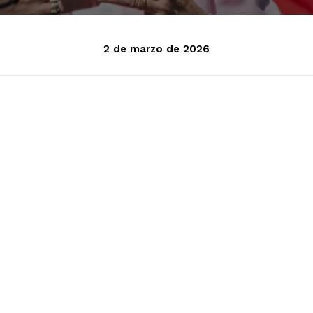
2 de marzo de 2026
o mensaje sobre la vuelta del
compañado de funcionarios de la
o (AFA).
 en ley su Régimen Penal Juvenil y
 en la Argentina a 14 años