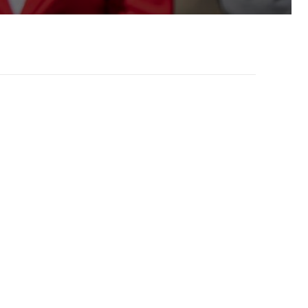
Más Noticias
El BCRA y el mercado:
mensajes contrapuestos en
medio de la falta de liquidez
Bausili afirmó que los bancos
exageran en un mercado con
falta de liquidez