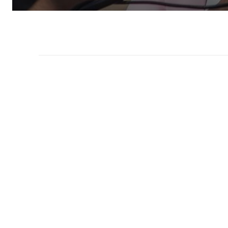
La legisladora dedicó un sentid
gendarme argentino al país, a
Asociación del Fútbol Argentin
Senado: el Gobierno convirtió
bajó la edad de imputabilidad