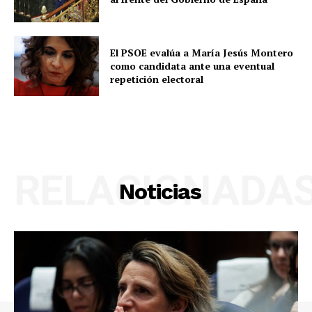
El PSOE evalúa a María Jesús Montero
como candidata ante una eventual
repetición electoral
RELACIONADA
Noticias