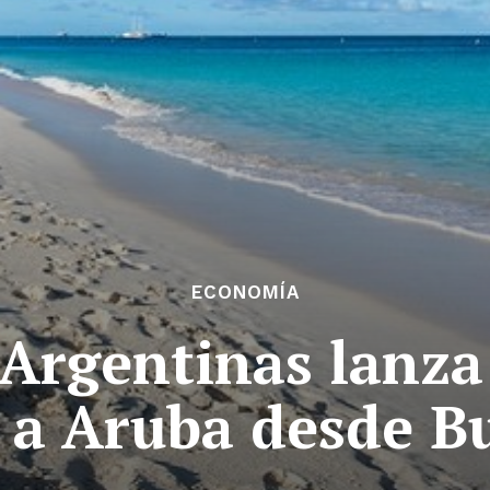
ECONOMÍA
 Argentinas lanz
r a Aruba desde B