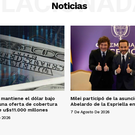
ELACIONAD
Noticias
 mantiene el dólar bajo
Milei participó de la asunc
una oferta de cobertura
Abelardo de la Espriella e
e u$s11.000 millones
7 De Agosto De 2026
e 2026