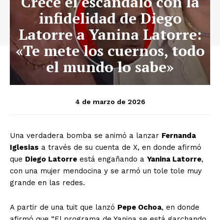
Crece el escándalo con la
infidelidad de Diego
Latorre a Yanina Latorre:
«Te mete los cuernos, todo
el mundo lo sabe»
4 de marzo de 2026
Una verdadera bomba se animó a lanzar
Fernanda
Iglesias
a través de su cuenta de X, en donde afirmó
que
Diego Latorre
está engañando a
Yanina Latorre
,
con una mujer mendocina y se armó un tole tole muy
grande en las redes.
A partir de una tuit que lanzó
Pepe Ochoa
, en donde
afirmó que “El programa de Yanina se está garchando