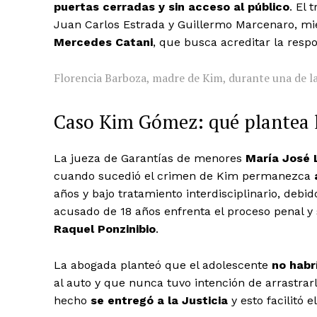
puertas cerradas y sin acceso al público
. El 
Juan Carlos Estrada y Guillermo Marcenaro, mie
Mercedes Catani
, que busca acreditar la respo
Florencia Barboza, madre de Kim, durante una de las
Caso Kim Gómez: qué plantea 
La jueza de Garantías de menores
María José
cuando sucedió el crimen de Kim permanezca
años y bajo tratamiento interdisciplinario, deb
acusado de 18 años enfrenta el proceso penal y
Raquel Ponzinibio
.
La abogada planteó que el adolescente
no habr
al auto y que nunca tuvo intención de arrastrar
hecho
se entregó a la Justicia
y esto facilitó e