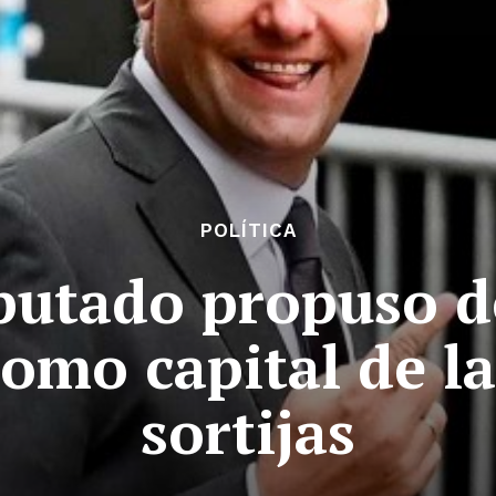
POLÍTICA
putado propuso d
como capital de la
sortijas