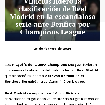
Vinicius lideró la
clasificación de Real
Madrid en la escandalosa
serie ante Benfica por
Champions League
25 de febrero de 2026
Los
Playoffs de la UEFA Champions League
tuvieron
una nueva clasificación del todopoderoso
Real Madrid
,
que abrochó su pase a
octavos de final
en el
Santiago Bernabéu
, tras ganar
1-0
en
Lisboa
.
Real Madrid
se impuso por 2-1 con
Vinicius
convirtiendo el gol decisivo, estirando su gran racha en
redes dentro de este tramo de la temporada. El 2-1