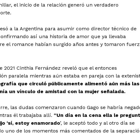
iar, el inicio de la relación generó un verdadero
orte.
resó a la Argentina para asumir como director técnico de
confirmando así una historia de amor que ya llevaba
re el romance habían surgido años antes y tomaron fuerz
e 2021 Cinthia Fernández reveló que el entonces
ción paralela mientras aún estaba en pareja con la extenis
grafía que circuló públicamente alimentó aún más las
ía un vínculo de amistad con la mujer señalada.
torre, las dudas comenzaron cuando Gago se habría negad
tras él trabajaba allí.
“Un día en la cena ella le pregun
ijo ‘sí, estoy enamorado
’, le aceptó todo y al otro día se
endo uno de los momentos más comentados de la separació