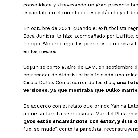
consolidada y atravesando un gran presente famil
escándalo en el mundo del espectáculo y el dep
En octubre de 2024, cuando el exfutbolista reg
Boca Juniors, lo hizo acompañado por Laffitte, 
tiempo. Sin embargo, los primeros rumores sob
en los medios.
Según se contó al aire de LAM, en septiembre d
entrenador de Aldosivi habría iniciado una rela
Gisela Dulko. Con el correr de los días,
una foto
versiones, ya que mostraba que Dulko manten
De acuerdo con el relato que brindó Yanina La
a que su familia se mudara a Mar del Plata mien
‘¿vos estás encamándote con ésta?’, y él le d
fue, se mudó”, contó la panelista, reconstruy