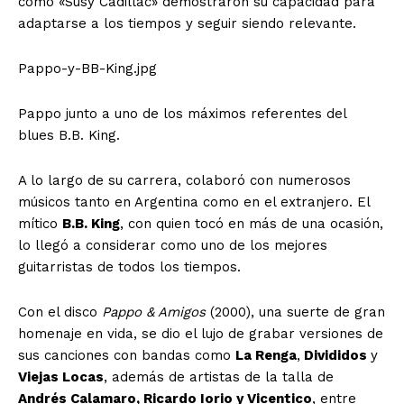
como «Susy Cadillac» demostraron su capacidad para
adaptarse a los tiempos y seguir siendo relevante.
Pappo-y-BB-King.jpg
Pappo junto a uno de los máximos referentes del
blues B.B. King.
A lo largo de su carrera, colaboró con numerosos
músicos tanto en Argentina como en el extranjero. El
mítico
B.B. King
, con quien tocó en más de una ocasión,
lo llegó a considerar como uno de los mejores
guitarristas de todos los tiempos.
Con el disco
Pappo & Amigos
(2000), una suerte de gran
homenaje en vida, se dio el lujo de grabar versiones de
sus canciones con bandas como
La Renga
,
Divididos
y
Viejas Locas
, además de artistas de la talla de
Andrés Calamaro, Ricardo Iorio y Vicentico
, entre