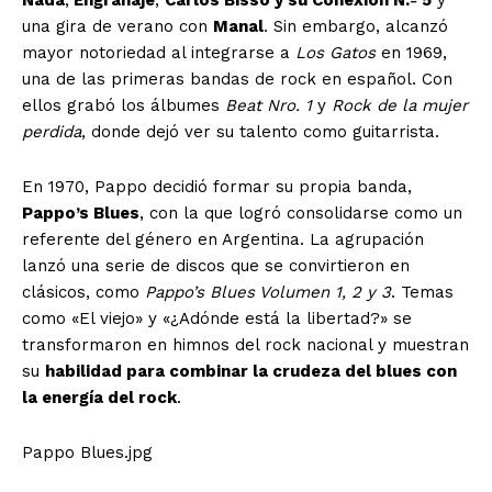
Nada
,
Engranaje
,
Carlos Bisso y su Conexión N.º 5
y
una gira de verano con
Manal
. Sin embargo, alcanzó
mayor notoriedad al integrarse a
Los Gatos
en 1969,
una de las primeras bandas de rock en español. Con
ellos grabó los álbumes
Beat Nro. 1
y
Rock de la mujer
perdida
, donde dejó ver su talento como guitarrista.
En 1970, Pappo decidió formar su propia banda,
Pappo’s Blues
, con la que logró consolidarse como un
referente del género en Argentina. La agrupación
lanzó una serie de discos que se convirtieron en
clásicos, como
Pappo’s Blues Volumen 1, 2 y 3
. Temas
como «El viejo» y «¿Adónde está la libertad?» se
transformaron en himnos del rock nacional y muestran
su
habilidad para combinar la crudeza del blues con
la energía del rock
.
Pappo Blues.jpg