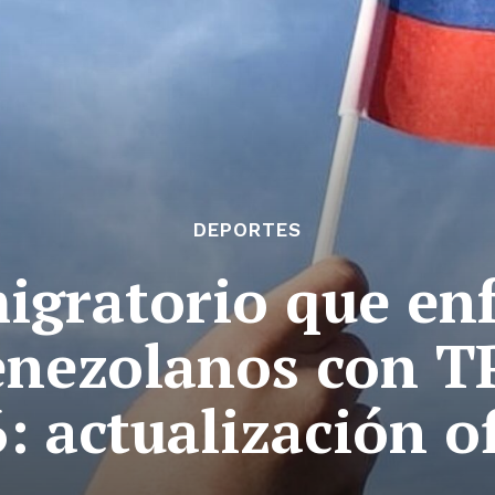
DEPORTES
igratorio que en
enezolanos con TP
: actualización of