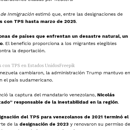
 de Inmigración
estimó que, entre las designaciones de
os con TPS hasta marzo de 2025
.
onas de países que enfrentan un desastre natural, un
io
. El beneficio proporciona a los migrantes elegibles
ontra la deportación.
s con TPS en Estados Unidos
Freepik
Venezuela cambiaron, la administración Trump mantuvo e
en el país sudamericano.
ció la captura del mandatario venezolano,
Nicolás
ado” responsable de la inestabilidad en la región
.
ignación del TPS para venezolanos de 2021 terminó el
rte de la
designación de 2023
y renovaron su permiso d