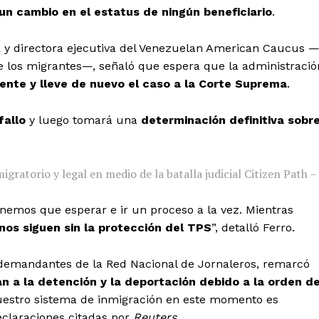
un cambio en el estatus de ningún beneficiario
.
 y directora ejecutiva del Venezuelan American Caucus 
e los migrantes—, señaló que espera que la administració
ente y lleve de nuevo el caso a la Corte Suprema
.
fallo
y luego tomará una
determinación definitiva sobr
ratorio y legal en medio de la batalla judicial
Citizen Path –
nemos que esperar e ir un proceso a la vez. Mientras
nos siguen sin la protección del TPS
”, detalló Ferro.
 demandantes de la Red Nacional de Jornaleros, remarcó
 a la detención y la deportación debido a la orden d
 nuestro sistema de inmigración en este momento es
eclaraciones citadas por
Reuters
.