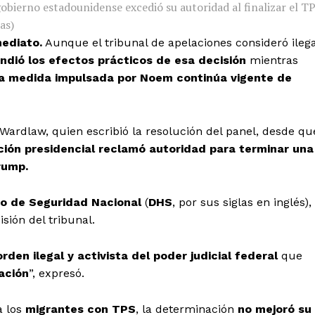
gobierno estadounidense excedió su autoridad al finalizar el T
as)
mediato.
Aunque el tribunal de apelaciones consideró ilega
dió los efectos prácticos de esa decisión
mientras
la medida impulsada por Noem continúa vigente de
Wardlaw, quien escribió la resolución del panel, desde qu
ción presidencial reclamó autoridad para terminar una
rump.
o de Seguridad Nacional
(
DHS
, por sus siglas en inglés),
sión del tribunal.
rden ilegal y activista del poder judicial federal
que
ación
”, expresó.
a los
migrantes con TPS
, la determinación
no mejoró su