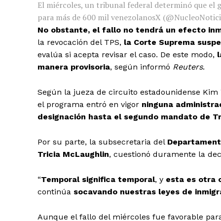
El miércoles, un tribunal federal determinó que el 
para más de 600 mil venezolanos
X (@NucleoNotici
No obstante, el fallo no tendrá un efecto in
la revocación del TPS,
la Corte Suprema suspen
evalúa si acepta revisar el caso. De este modo,
manera provisoria
, según informó
Reuters
.
Según la jueza de circuito estadounidense Kim 
el programa entró en vigor
ninguna administra
designación hasta el segundo mandato de T
Por su parte, la subsecretaria del
Departament
Tricia McLaughlin
, cuestionó duramente la deci
“
Temporal significa temporal
, y
esta es otra o
continúa
socavando nuestras leyes de inmigr
Aunque el fallo del miércoles fue favorable par