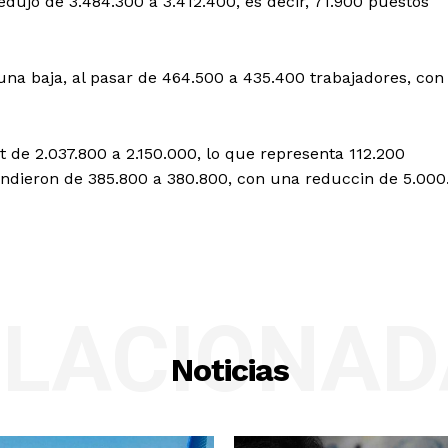
edujo de 3.484.300 a 3.412.400, es decir, 71.900 puestos
una baja, al pasar de 464.500 a 435.400 trabajadores, con
de 2.037.800 a 2.150.000, lo que representa 112.200
dieron de 385.800 a 380.800, con una reduccin de 5.000
ELACIONAD
Noticias