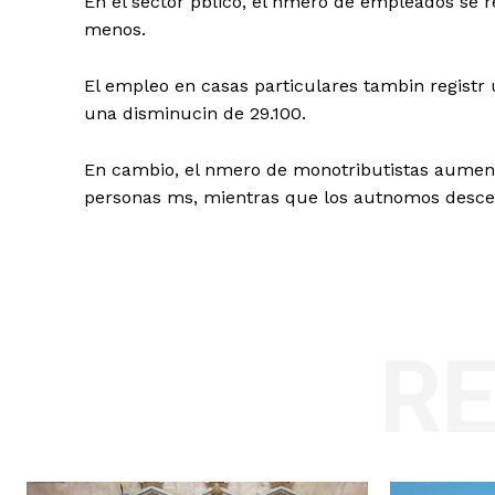
En el sector pblico, el nmero de empleados se r
menos.
El empleo en casas particulares tambin registr 
una disminucin de 29.100.
En cambio, el nmero de monotributistas aument 
personas ms, mientras que los autnomos descen
R