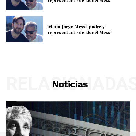
representante de Lionel Messi
Murió Jorge Messi, padre y
representante de Lionel Messi
RELACIONADA
Noticias