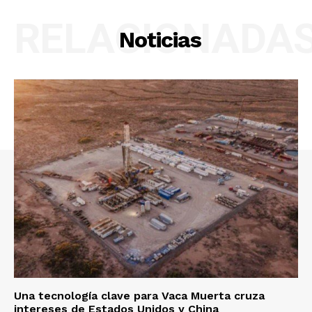
RELACIONADA
Noticias
Una tecnología clave para Vaca Muerta cruza
intereses de Estados Unidos y China