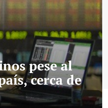
inos pese al
país, cerca de