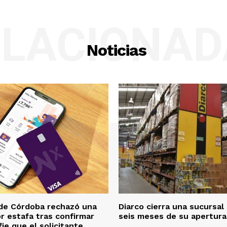
ELACIONAD
Noticias
 de Córdoba rechazó una
Diarco cierra una sucursal
 estafa tras confirmar
seis meses de su apertura
ie que el solicitante