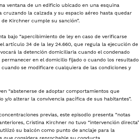
na ventana de un edificio ubicado en una esquina
da cruzando la calzada y su espacio aéreo hasta quedar
z de Kirchner cumple su sanción”.
ta bajo “apercibimiento de ley en caso de verificarse
l artículo 34 de la ley 24.660, que regula la ejecución de
revocará la detención domiciliaria cuando el condenado
 permanecer en el domicilio fijado o cuando los resultado
o cuando se modificare cualquiera de las condiciones y
luyen “abstenerse de adoptar comportamientos que
 y/o alterar la convivencia pacífica de sus habitantes”.
 concentraciones previas, este episodio presenta “notas
nteriores, Cristina Kirchner no tuvo “intervención directa”
utilizó su balcón como punto de anclaje para la
 las que considera reprochable su conducta.