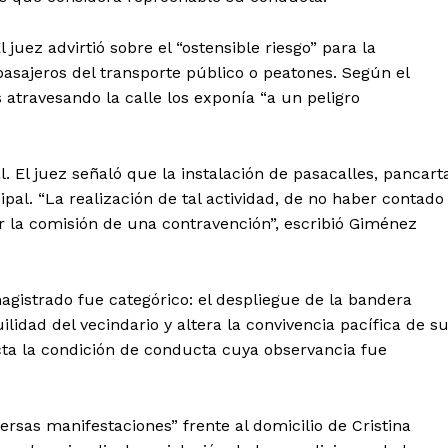
l juez advirtió sobre el “ostensible riesgo” para la
asajeros del transporte público o peatones. Según el
es atravesando la calle los exponía “a un peligro
 El juez señaló que la instalación de pasacalles, pancart
pal. “La realización de tal actividad, de no haber contado
r la comisión de una contravención”, escribió Giménez
magistrado fue categórico: el despliegue de la bandera
ilidad del vecindario y altera la convivencia pacífica de s
cta la condición de conducta cuya observancia fue
rsas manifestaciones” frente al domicilio de Cristina