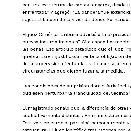
por una estructura de cables tensores, desde u
enfrentada”. Y agregó: “La bandera fue extendi
sujeta al balcón de la vivienda donde Fernánde
El juez Giménez Uriburu advirtió a la expresiden
nuevos incumplimientos”. Citó específicamente e
las penas. Ese artículo establece que el juez “
quebrantare injustificadamente la obligación de
de la supervisión efectuada así lo aconsejaren 
circunstancias que dieron lugar a la medida”.
Las condiciones de su prisión domiciliaria inc
pudiesen perturbar la tranquilidad del vecindario
El magistrado señaló que, a diferencia de otras
cualitativamente distintas”. En manifestaciones a
Esta vez, en cambio, participó personalmente y 
estructura. El juez identificó tres razones por