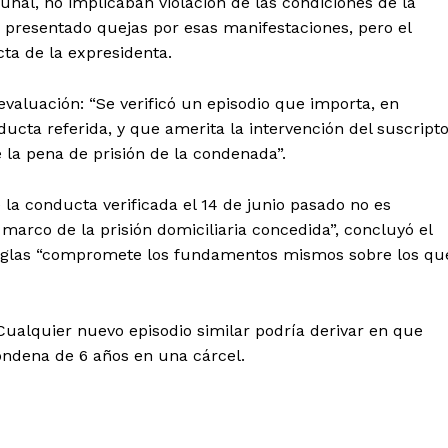
bunal, no implicaban violación de las condiciones de la
bía presentado quejas por esas manifestaciones, pero el
cta de la expresidenta.
evaluación: “Se verificó un episodio que importa, en
ucta referida, y que amerita la intervención del suscript
 la pena de prisión de la condenada”.
la conducta verificada el 14 de junio pasado no es
marco de la prisión domiciliaria concedida”, concluyó el
 reglas “compromete los fundamentos mismos sobre los qu
ualquier nuevo episodio similar podría derivar en que
ondena de 6 años en una cárcel.