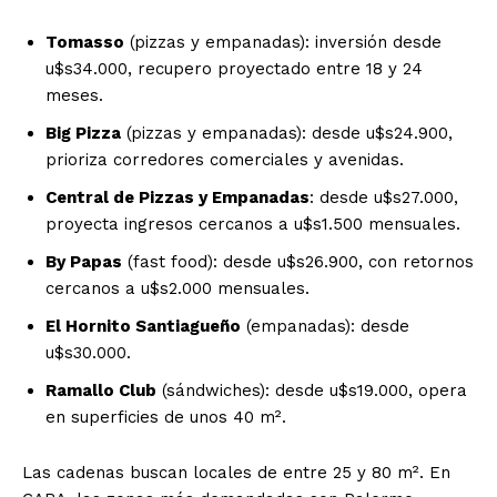
Tomasso
(pizzas y empanadas): inversión desde
u$s34.000, recupero proyectado entre 18 y 24
meses.
Big Pizza
(pizzas y empanadas): desde u$s24.900,
prioriza corredores comerciales y avenidas.
Central de Pizzas y Empanadas
: desde u$s27.000,
proyecta ingresos cercanos a u$s1.500 mensuales.
By Papas
(fast food): desde u$s26.900, con retornos
cercanos a u$s2.000 mensuales.
El Hornito Santiagueño
(empanadas): desde
u$s30.000.
Ramallo Club
(sándwiches): desde u$s19.000, opera
en superficies de unos 40 m².
Las cadenas buscan locales de entre 25 y 80 m². En