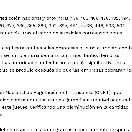
dicción nacional y provincial (136, 163, 166, 176, 182, 194,
26, 327, 336, 365, 386, 392, 395, 441, 443B, 448, 503, 504,
recuencia, tras el cobro de subsidios correspondientes.
que aplicará multas a las empresas que no cumplan con l
ión se tomó en una semana con importantes demoras,
Las autoridades detectaron una baja significativa en la
n que se produjo después de que las empresas cobraran lo
ón Nacional de Regulación del Transporte (CNRT) que
acción contra aquellas que no garanticen un nivel adecuad
s este jueves, verificando una disminución en la cantidad
r.
 deben respetar los cronogramas, especialmente después