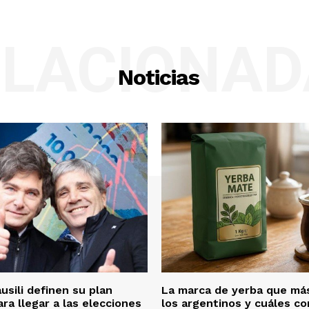
ELACIONAD
Noticias
usili definen su plan
La marca de yerba que m
ra llegar a las elecciones
los argentinos y cuáles c