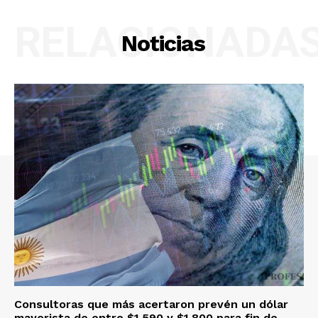
RELACIONADA
Noticias
Consultoras que más acertaron prevén un dólar
mayorista de entre $1.590 y $1.800 para fin de