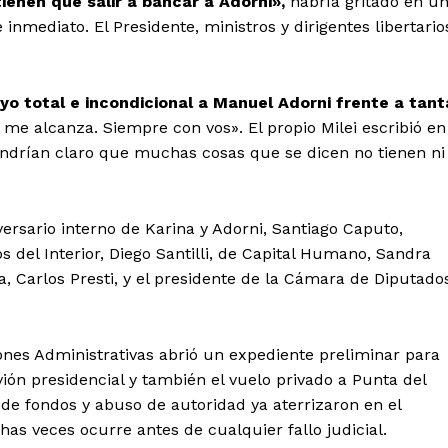
ienen que salir a bancar a Adorni»,
habría gritado en u
nmediato. El Presidente, ministros y dirigentes libertario
o total e incondicional a Manuel Adorni frente a tant
me alcanza. Siempre con vos». El propio Milei escribió en
tendrían claro que muchas cosas que se dicen no tienen ni
rsario interno de Karina y Adorni, Santiago Caputo,
s del Interior, Diego Santilli, de Capital Humano, Sandra
, Carlos Presti, y el presidente de la Cámara de Diputado
ones Administrativas abrió un expediente preliminar para
avión presidencial y también el vuelo privado a Punta del
de fondos y abuso de autoridad ya aterrizaron en el
chas veces ocurre antes de cualquier fallo judicial.