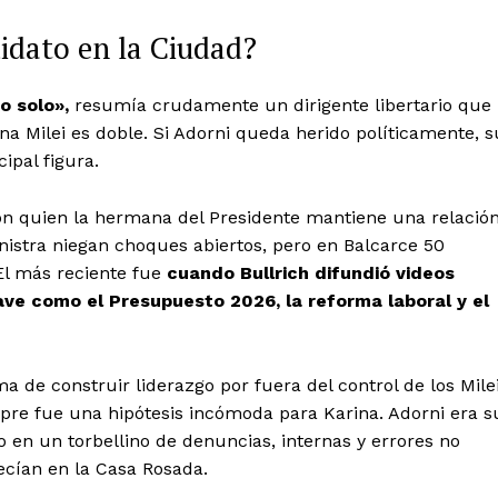
idato en la Ciudad?
o solo»,
resumía crudamente un dirigente libertario que
na Milei es doble. Si Adorni queda herido políticamente, s
ipal figura.
 con quien la hermana del Presidente mantiene una relació
nistra niegan choques abiertos, pero en Balcarce 50
 El más reciente fue
cuando Bullrich difundió videos
lave como el Presupuesto 2026, la reforma laboral y el
a de construir liderazgo por fuera del control de los Milei
mpre fue una hipótesis incómoda para Karina. Adorni era s
o en un torbellino de denuncias, internas y errores no
cían en la Casa Rosada.