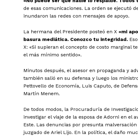
«No puede ser que nadie lo respalde. Todos t
de esas comunicaciones. La orden se ejecutó de i
inundaron las redes con mensajes de apoyo.
La hermana del Presidente posteó en X
«mi apoy
basura mediática. Conozco tu integridad.
Eso 
X: «Si supieran el concepto de costo marginal 
el más mínimo sentido».
Minutos después, el asesor en propaganda y adve
también salió en su defensa y luego los ministro
Pettovello de Economía, Luis Caputo, de Defensa
Martín Menem.
De todos modos, la Procuraduría de Investigaci
investigar el viaje de la esposa de Adorni en el 
Este. Las denuncias por presunta malversación 
juzgado de Ariel Lijo. En la política, el daño mu