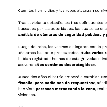
Caen los homicidios y los robos alcanzan su nive
Tras el violento episodio, los tres delincuente
buscados por las autoridades, las cuales se enc
análisis de cámaras de seguridad públicas y
Luego del robo, los vecinos dialogaron con la 
«Estamos bastante preocupados.
Hubo varios r
habían registrado hechos de esta gravedad», ind
aseveró:
«Nos sentimos desprotegidos»
.
«Hace dos años el barrio empezó a cambiar. No
fiscalía, pero nadie nos da respuestas
«, añad
han visto
personas merodeando la zona
, real
viviendas.
AS.