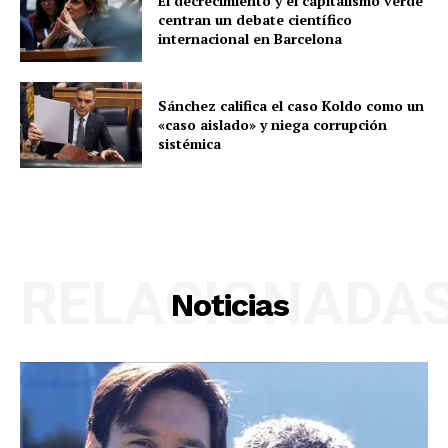
El decrecimiento y el capitalismo verde
centran un debate científico
internacional en Barcelona
Sánchez califica el caso Koldo como un
«caso aislado» y niega corrupción
sistémica
RELACIONADA
Noticias